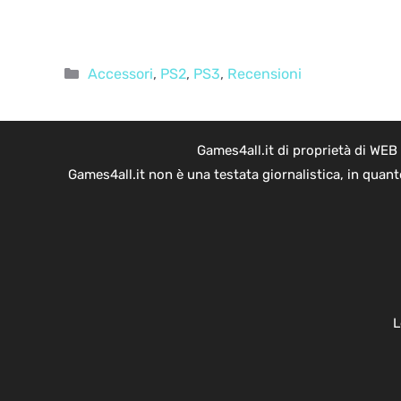
Categorie
Accessori
,
PS2
,
PS3
,
Recensioni
Games4all.it di proprietà di WEB
Games4all.it non è una testata giornalistica, in quan
L