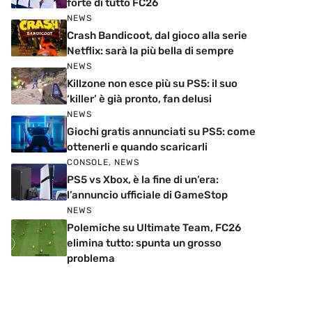
forte di tutto FC26
NEWS
Crash Bandicoot, dal gioco alla serie
Netflix: sarà la più bella di sempre
NEWS
Killzone non esce più su PS5: il suo
‘killer’ è già pronto, fan delusi
NEWS
Giochi gratis annunciati su PS5: come
ottenerli e quando scaricarli
CONSOLE
,
NEWS
PS5 vs Xbox, è la fine di un’era:
l’annuncio ufficiale di GameStop
NEWS
Polemiche su Ultimate Team, FC26
elimina tutto: spunta un grosso
problema