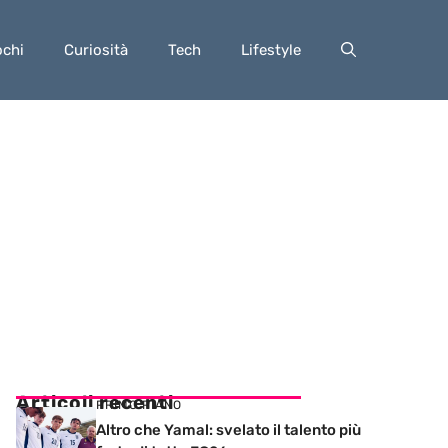
ochi
Curiosità
Tech
Lifestyle
Articoli recenti
PRIMO PIANO
Altro che Yamal: svelato il talento più