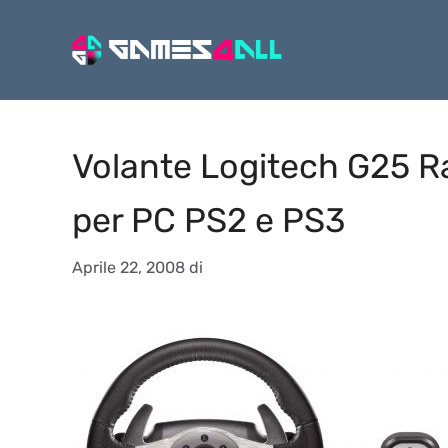
Vai
al
contenuto
Volante Logitech G25 R
per PC PS2 e PS3
Aprile 22, 2008
di