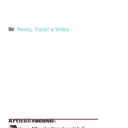
Categorie
News
,
Trailer e Video
Articoli recenti
PRIMO PIANO