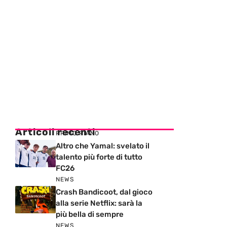
Articoli recenti
PRIMO PIANO
Altro che Yamal: svelato il
talento più forte di tutto
FC26
NEWS
Crash Bandicoot, dal gioco
alla serie Netflix: sarà la
più bella di sempre
NEWS