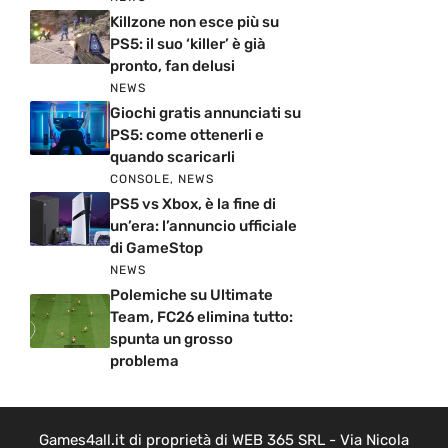
Killzone non esce più su
PS5: il suo ‘killer’ è già
pronto, fan delusi
NEWS
Giochi gratis annunciati su
PS5: come ottenerli e
quando scaricarli
CONSOLE
,
NEWS
PS5 vs Xbox, è la fine di
un’era: l’annuncio ufficiale
di GameStop
NEWS
Polemiche su Ultimate
Team, FC26 elimina tutto:
spunta un grosso
problema
Games4all.it di proprietà di WEB 365 SRL - Via Nicola