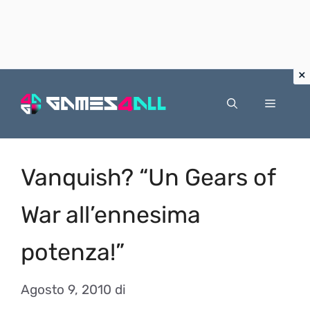
Vai
al
Menu
contenuto
Vanquish? “Un Gears of
War all’ennesima
potenza!”
Agosto 9, 2010
di