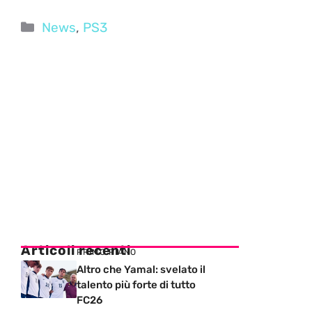
Categorie
News
,
PS3
Articoli recenti
PRIMO PIANO
Altro che Yamal: svelato il
talento più forte di tutto
FC26