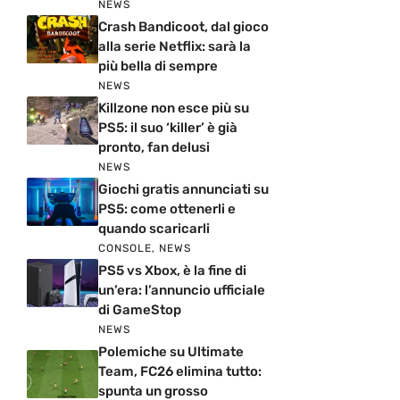
NEWS
Crash Bandicoot, dal gioco
alla serie Netflix: sarà la
più bella di sempre
NEWS
Killzone non esce più su
PS5: il suo ‘killer’ è già
pronto, fan delusi
NEWS
Giochi gratis annunciati su
PS5: come ottenerli e
quando scaricarli
CONSOLE
,
NEWS
PS5 vs Xbox, è la fine di
un’era: l’annuncio ufficiale
di GameStop
NEWS
Polemiche su Ultimate
Team, FC26 elimina tutto:
spunta un grosso