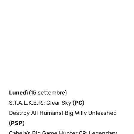
Lunedì
(15 settembre)
S.T.A.L.K.E.R.: Clear Sky (
PC
)
Destroy All Humans! Big Willy Unleashed
(
PSP
)
Cabela’s Big Game Hunter 09: Legendary