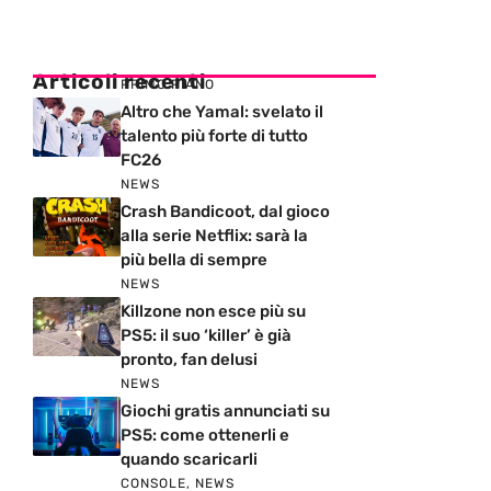
Articoli recenti
PRIMO PIANO
Altro che Yamal: svelato il
talento più forte di tutto
FC26
NEWS
Crash Bandicoot, dal gioco
alla serie Netflix: sarà la
più bella di sempre
NEWS
Killzone non esce più su
PS5: il suo ‘killer’ è già
pronto, fan delusi
NEWS
Giochi gratis annunciati su
PS5: come ottenerli e
quando scaricarli
CONSOLE
,
NEWS