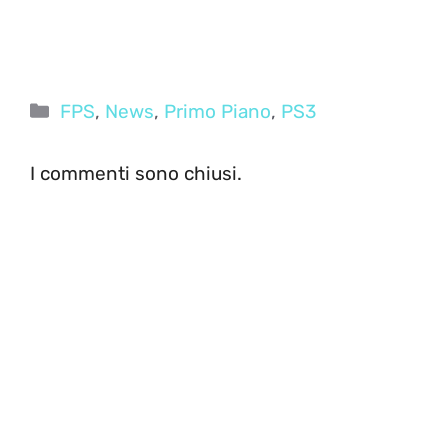
Categorie
FPS
,
News
,
Primo Piano
,
PS3
I commenti sono chiusi.