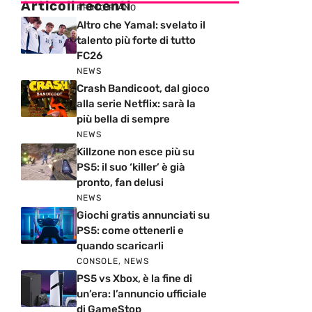
Articoli recenti
PRIMO PIANO
Altro che Yamal: svelato il
talento più forte di tutto
FC26
NEWS
Crash Bandicoot, dal gioco
alla serie Netflix: sarà la
più bella di sempre
NEWS
Killzone non esce più su
PS5: il suo ‘killer’ è già
pronto, fan delusi
NEWS
Giochi gratis annunciati su
PS5: come ottenerli e
quando scaricarli
CONSOLE
,
NEWS
PS5 vs Xbox, è la fine di
un’era: l’annuncio ufficiale
di GameStop