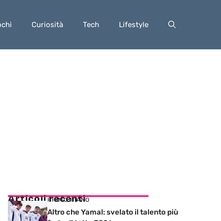
ochi
Curiosità
Tech
Lifestyle
Articoli recenti
PRIMO PIANO
Altro che Yamal: svelato il talento più