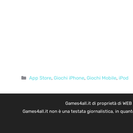
Categorie
App Store
,
Giochi iPhone
,
Giochi Mobile
,
iPod
Games4all.it di proprietà di WEB
Games4all.it non è una testata giornalistica, in quan