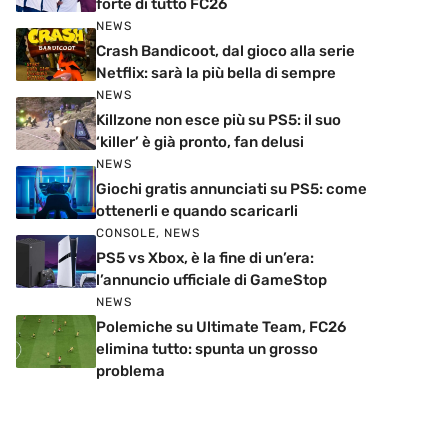
forte di tutto FC26
NEWS
Crash Bandicoot, dal gioco alla serie
Netflix: sarà la più bella di sempre
NEWS
Killzone non esce più su PS5: il suo
‘killer’ è già pronto, fan delusi
NEWS
Giochi gratis annunciati su PS5: come
ottenerli e quando scaricarli
CONSOLE
,
NEWS
PS5 vs Xbox, è la fine di un’era:
l’annuncio ufficiale di GameStop
NEWS
Polemiche su Ultimate Team, FC26
elimina tutto: spunta un grosso
problema