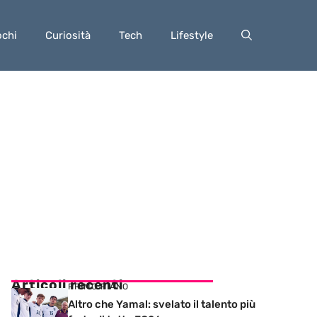
ochi
Curiosità
Tech
Lifestyle
Articoli recenti
PRIMO PIANO
Altro che Yamal: svelato il talento più