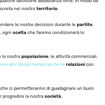
qualche decisione abbastanza forte, in modo da
iscreta nel nostro
territorio
.
endere le nostre decisioni durante le
partite
,
, ogni
scelta
che faremo condizionerà lo
e la nostra
popolazione
, le attività commerciali,
ani e allo stesso tempo anche le
relazioni
con
li che ci permetteranno di guadagnare un buon
ar progredire la nostra
società
.