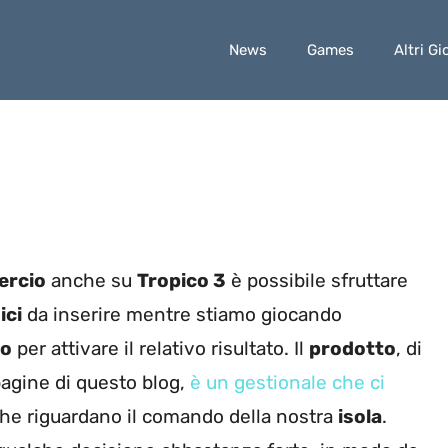
News
Games
Altri Gi
rcio
anche su
Tropico 3
è possibile sfruttare
ici
da inserire mentre stiamo giocando
to
per attivare il relativo risultato. Il
prodotto
, di
pagine di questo blog,
è un gestionale che ci
he riguardano il comando della nostra
isola
.