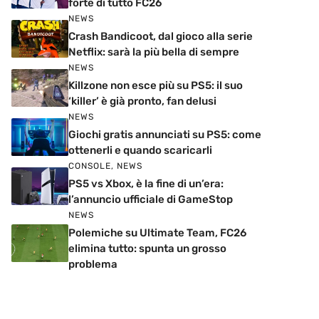
forte di tutto FC26
NEWS
Crash Bandicoot, dal gioco alla serie
Netflix: sarà la più bella di sempre
NEWS
Killzone non esce più su PS5: il suo
‘killer’ è già pronto, fan delusi
NEWS
Giochi gratis annunciati su PS5: come
ottenerli e quando scaricarli
CONSOLE
,
NEWS
PS5 vs Xbox, è la fine di un’era:
l’annuncio ufficiale di GameStop
NEWS
Polemiche su Ultimate Team, FC26
elimina tutto: spunta un grosso
problema