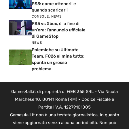
PS5: come ottenerli e
quando scaricarli
CONSOLE
,
NEWS
PS5 vs Xbox, è la fine di
un’era: l’annuncio ufficiale
di GameStop
NEWS
Polemiche su Ultimate
Team, FC26 elimina tutto:
spunta un grosso
problema
Games4all.it di proprietà di WEB 365 SRL - Via Nicola
Marchese 10, 00141 Roma (RM) - Codice Fiscale e
Partita I.V.A. 12279101005
Games4all.it non è una testata giornalistica, in quanto
viene aggiornato senza alcuna periodicità. Non può