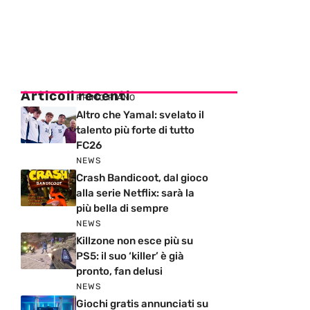
Articoli recenti
PRIMO PIANO
Altro che Yamal: svelato il
talento più forte di tutto
FC26
NEWS
Crash Bandicoot, dal gioco
alla serie Netflix: sarà la
più bella di sempre
NEWS
Killzone non esce più su
PS5: il suo ‘killer’ è già
pronto, fan delusi
NEWS
Giochi gratis annunciati su