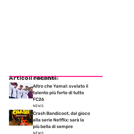
Articoli recenti
PRIMO PIANO
Altro che Yamal: svelato il
talento più forte di tutto
FC26
NEWS
Crash Bandicoot, dal gioco
alla serie Netflix: sarà la
più bella di sempre
NEWS