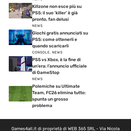
Killzone non esce più su
PS5: il suo ‘killer’ è già
pronto, fan delusi
NEWS
Giochi gratis annunciati su
PS5: come ottenerli e
quando scaricarli
CONSOLE
,
NEWS
PS5 vs Xbox, è la fine di
un’era: l’annuncio ufficiale
di GameStop
NEWS
Polemiche su Ultimate
Team, FC26 elimina tutto:
spunta un grosso
problema
Games4all.it di proprietà di WEB 365 SRL - Via Nicola