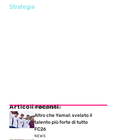
Strategia
Articoli recenti
PRIMO PIANO
Altro che Yamal: svelato il
talento più forte di tutto
FC26
NEWS