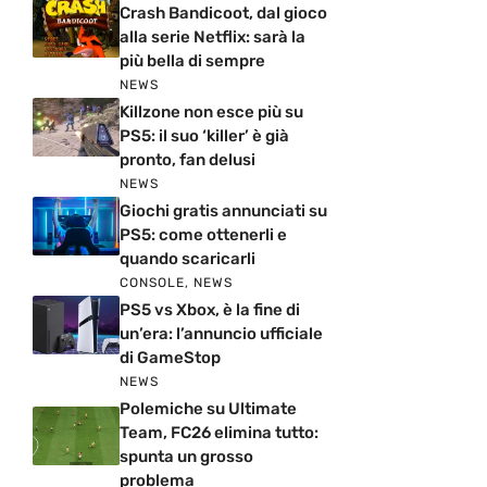
Crash Bandicoot, dal gioco
alla serie Netflix: sarà la
più bella di sempre
NEWS
Killzone non esce più su
PS5: il suo ‘killer’ è già
pronto, fan delusi
NEWS
Giochi gratis annunciati su
PS5: come ottenerli e
quando scaricarli
CONSOLE
,
NEWS
PS5 vs Xbox, è la fine di
un’era: l’annuncio ufficiale
di GameStop
NEWS
Polemiche su Ultimate
Team, FC26 elimina tutto:
spunta un grosso
problema