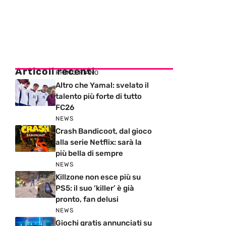
Articoli recenti
PRIMO PIANO
Altro che Yamal: svelato il
talento più forte di tutto
FC26
NEWS
Crash Bandicoot, dal gioco
alla serie Netflix: sarà la
più bella di sempre
NEWS
Killzone non esce più su
PS5: il suo ‘killer’ è già
pronto, fan delusi
NEWS
Giochi gratis annunciati su