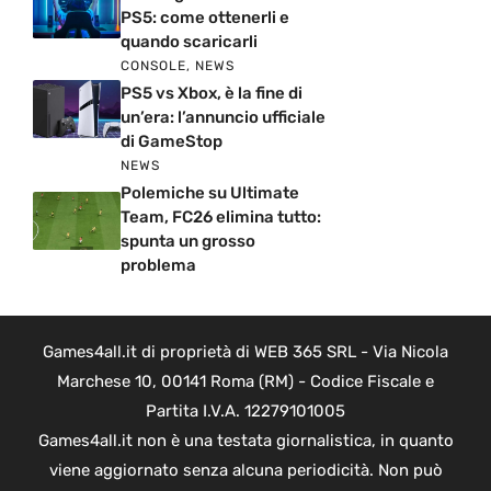
PS5: come ottenerli e
quando scaricarli
CONSOLE
,
NEWS
PS5 vs Xbox, è la fine di
un’era: l’annuncio ufficiale
di GameStop
NEWS
Polemiche su Ultimate
Team, FC26 elimina tutto:
spunta un grosso
problema
Games4all.it di proprietà di WEB 365 SRL - Via Nicola
Marchese 10, 00141 Roma (RM) - Codice Fiscale e
Partita I.V.A. 12279101005
Games4all.it non è una testata giornalistica, in quanto
viene aggiornato senza alcuna periodicità. Non può