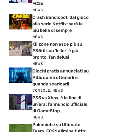
FC26
NEWS
Crash Bandicoot, dal gioco
alla serie Netflix: sarà la
più bella di sempre
NEWS
Killzone non esce più su
PS5: il suo ‘killer’ è già
pronto, fan delusi
NEWS
Giochi gratis annunciati su
PS5: come ottenerli e
quando scaricarli
CONSOLE
,
NEWS
PS5 vs Xbox, è la fine di
un’era: l’annuncio ufficiale
di GameStop
NEWS
Polemiche su Ultimate
Team, FC26 elimina tutto: