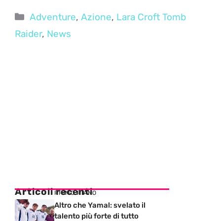
Categorie
Adventure
,
Azione
,
Lara Croft Tomb
Raider
,
News
Articoli recenti
PRIMO PIANO
Altro che Yamal: svelato il
talento più forte di tutto