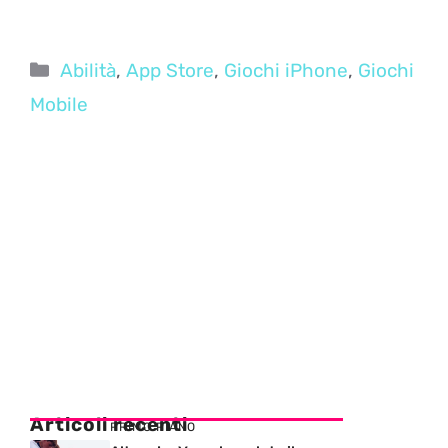
Categorie
Abilità
,
App Store
,
Giochi iPhone
,
Giochi
Mobile
Articoli recenti
PRIMO PIANO