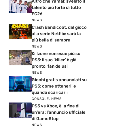
Altro che Yamal: svelato il
talento più forte di tutto
FC26
NEWS
Crash Bandicoot, dal gioco
alla serie Netflix: sarà la
più bella di sempre
NEWS
Killzone non esce più su
PS5: il suo ‘killer’ è già
pronto, fan delusi
NEWS
Giochi gratis annunciati su
PS5: come ottenerli e
quando scaricarli
CONSOLE
,
NEWS
PS5 vs Xbox, è la fine di
un’era: l’annuncio ufficiale
di GameStop
NEWS