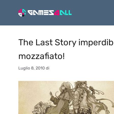
Vai
al
contenuto
The Last Story imperdibil
mozzafiato!
Luglio 8, 2010
di