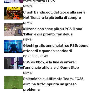
forte di tutto FC26
NEWS
Crash Bandicoot, dal gioco alla serie
Netflix: sarà la più bella di sempre
NEWS
Killzone non esce più su PS5: il suo
‘killer’ è già pronto, fan delusi
NEWS
Giochi gratis annunciati su PS5: come
ottenerli e quando scaricarli
CONSOLE
,
NEWS
PS5 vs Xbox, è la fine di un’era:
l’annuncio ufficiale di GameStop
NEWS
Polemiche su Ultimate Team, FC26
elimina tutto: spunta un grosso
problema