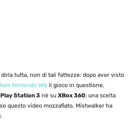
irla tutta, non di tali fattezze: dopo aver visto
stare Nintendo WII
: il gioco in questione,
u
Play Station 3
nè su
XBox 360
; una scelta
rso questo video mozzafiato, Mistwalker ha
ti.