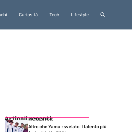
ochi
Curiosità
Tech
Lifestyle
Articoli recenti
PRIMO PIANO
Altro che Yamal: svelato il talento più