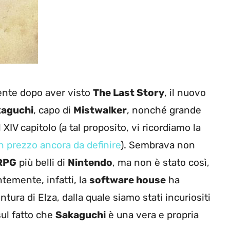
mente dopo aver visto
The Last Story
, il nuovo
kaguchi
, capo di
Mistwalker
, nonché grande
al XIV capitolo (a tal proposito, vi ricordiamo la
un prezzo ancora da definire
). Sembrava non
RPG
più belli di
Nintendo
, ma non è stato così,
temente, infatti, la
software house
ha
ntura di Elza, dalla quale siamo stati incuriositi
sul fatto che
Sakaguchi
è una vera e propria