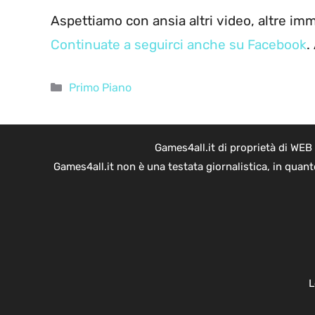
Aspettiamo con ansia altri video, altre imma
Continuate a seguirci anche su Facebook
.
Categorie
Primo Piano
Games4all.it di proprietà di WEB
Games4all.it non è una testata giornalistica, in quan
L