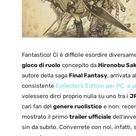
Fantastico! Ci è difficile esordire diversa
gioco di ruolo
concepito da
Hironobu Sa
autore della saga
Final Fantasy
, arrivata 
consistente
Collector’s Edition per PC, a 
volessero dirci proprio nulla su uno tra i
J
cari fan del
genere ruolistico
e non: recen
mostrato il primo
trailer ufficiale
dell’avve
sin da subito. Converrete con noi, infatti, 