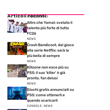
Articoli recenti
PRIMO PIANO
Altro che Yamal: svelato il
talento più forte di tutto
FC26
NEWS
Crash Bandicoot, dal gioco
alla serie Netflix: sarà la
più bella di sempre
NEWS
Killzone non esce più su
PS5: il suo ‘killer’ è già
pronto, fan delusi
NEWS
Giochi gratis annunciati su
PS5: come ottenerli e
quando scaricarli
CONSOLE
,
NEWS