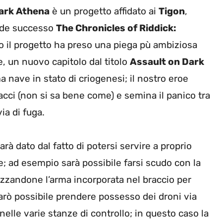
Dark Athena
è un progetto affidato ai
Tigon
,
rande successo
The Chronicles of Riddick:
o il progetto ha preso una piega pù ambiziosa
e, un nuovo capitolo dal titolo
Assault on Dark
ma nave in stato di criogenesi; il nostro eroe
iacci (non si sa bene come) e semina il panico tra
via di fuga.
à dato dal fatto di potersi servire a proprio
e; ad esempio sarà possibile farsi scudo con la
lizzandone l’arma incorporata nel braccio per
sarò possibile prendere possesso dei droni via
nelle varie stanze di controllo; in questo caso la