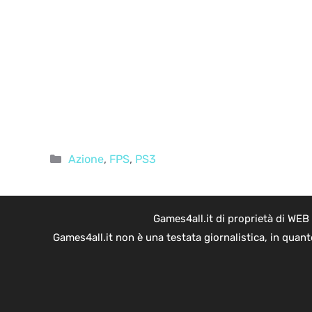
Categorie
Azione
,
FPS
,
PS3
Games4all.it di proprietà di WEB
Games4all.it non è una testata giornalistica, in quan