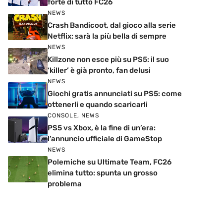
forte di tutto FC26
NEWS
Crash Bandicoot, dal gioco alla serie
Netflix: sarà la più bella di sempre
NEWS
Killzone non esce più su PS5: il suo
‘killer’ è già pronto, fan delusi
NEWS
Giochi gratis annunciati su PS5: come
ottenerli e quando scaricarli
CONSOLE
,
NEWS
PS5 vs Xbox, è la fine di un’era:
l’annuncio ufficiale di GameStop
NEWS
Polemiche su Ultimate Team, FC26
elimina tutto: spunta un grosso
problema