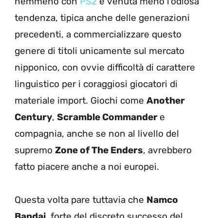
nemmeno con
PS2
è venuta meno l’odiosa
tendenza, tipica anche delle generazioni
precedenti, a commercializzare questo
genere di titoli unicamente sul mercato
nipponico, con ovvie difficoltà di carattere
linguistico per i coraggiosi giocatori di
materiale import. Giochi come
Another
Century
,
Scramble Commander
e
compagnia, anche se non al livello del
supremo
Zone of The Enders
, avrebbero
fatto piacere anche a noi europei.
Questa volta pare tuttavia che
Namco
Bandai
, forte del discreto successo del