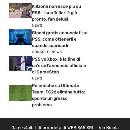
Killzone non esce più su
PS5: il suo ‘killer’ è già
pronto, fan delusi
NEWS
Giochi gratis annunciati su
PS5: come ottenerli e
quando scaricarli
CONSOLE
,
NEWS
PS5 vs Xbox, è la fine di
un’era: l’annuncio ufficiale
di GameStop
NEWS
Polemiche su Ultimate
Team, FC26 elimina tutto:
spunta un grosso
problema
Games4all.it di proprietà di WEB 365 SRL - Via Nicola