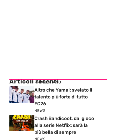
Articoli recenti
PRIMO PIANO
Altro che Yamal: svelato il
talento più forte di tutto
FC26
NEWS
Crash Bandicoot, dal gioco
alla serie Netflix: sarà la
più bella di sempre
NEWS