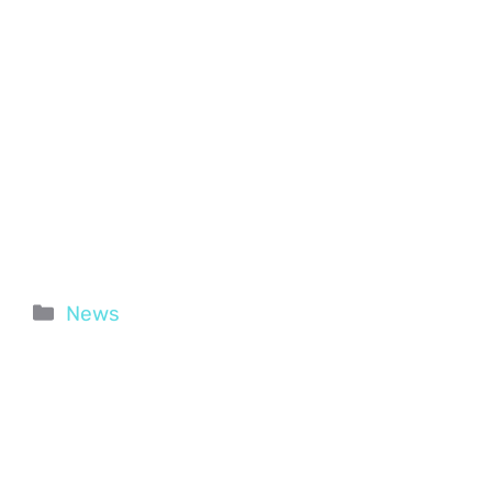
Categorie
News