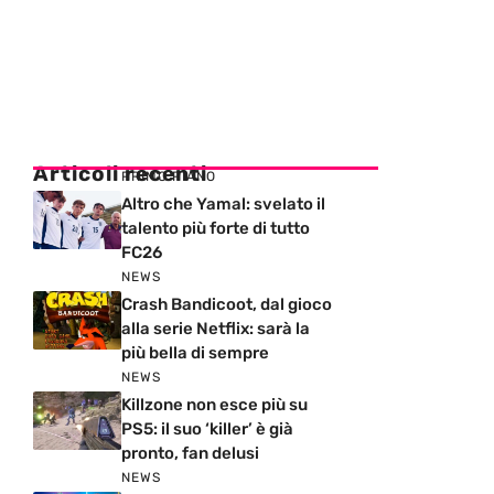
Articoli recenti
PRIMO PIANO
Altro che Yamal: svelato il
talento più forte di tutto
FC26
NEWS
Crash Bandicoot, dal gioco
alla serie Netflix: sarà la
più bella di sempre
NEWS
Killzone non esce più su
PS5: il suo ‘killer’ è già
pronto, fan delusi
NEWS