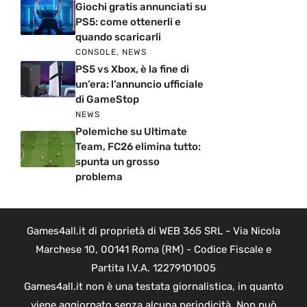
Giochi gratis annunciati su
PS5: come ottenerli e
quando scaricarli
CONSOLE
,
NEWS
PS5 vs Xbox, è la fine di
un’era: l’annuncio ufficiale
di GameStop
NEWS
Polemiche su Ultimate
Team, FC26 elimina tutto:
spunta un grosso
problema
Games4all.it di proprietà di WEB 365 SRL - Via Nicola
Marchese 10, 00141 Roma (RM) - Codice Fiscale e
Partita I.V.A. 12279101005
Games4all.it non è una testata giornalistica, in quanto
viene aggiornato senza alcuna periodicità. Non può