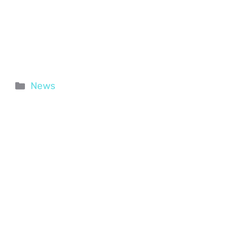
Categorie
News