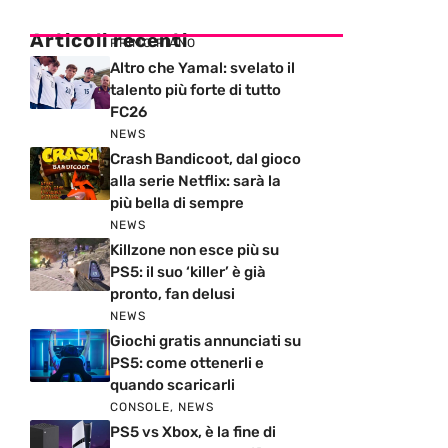
Articoli recenti
PRIMO PIANO
Altro che Yamal: svelato il
talento più forte di tutto
FC26
NEWS
Crash Bandicoot, dal gioco
alla serie Netflix: sarà la
più bella di sempre
NEWS
Killzone non esce più su
PS5: il suo ‘killer’ è già
pronto, fan delusi
NEWS
Giochi gratis annunciati su
PS5: come ottenerli e
quando scaricarli
CONSOLE
,
NEWS
PS5 vs Xbox, è la fine di