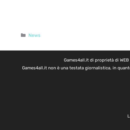
Categorie
News
Games4all.it di proprietà di WEB
Games4all.it non è una testata giornalistica, in quan
L