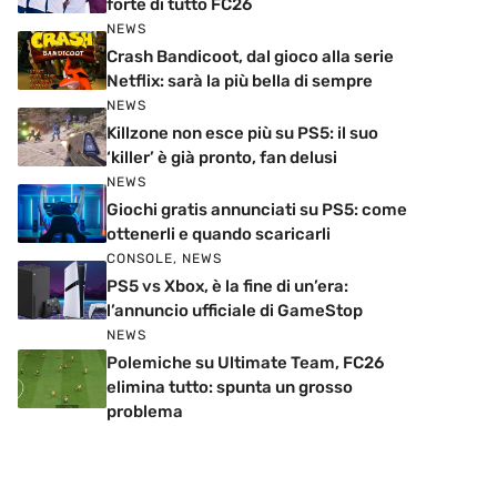
forte di tutto FC26
NEWS
Crash Bandicoot, dal gioco alla serie
Netflix: sarà la più bella di sempre
NEWS
Killzone non esce più su PS5: il suo
‘killer’ è già pronto, fan delusi
NEWS
Giochi gratis annunciati su PS5: come
ottenerli e quando scaricarli
CONSOLE
,
NEWS
PS5 vs Xbox, è la fine di un’era:
l’annuncio ufficiale di GameStop
NEWS
Polemiche su Ultimate Team, FC26
elimina tutto: spunta un grosso
problema