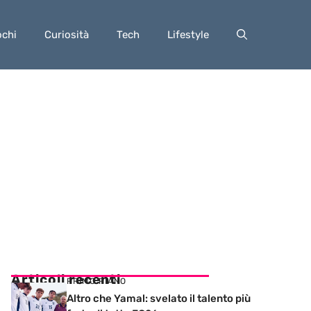
ochi
Curiosità
Tech
Lifestyle
Articoli recenti
PRIMO PIANO
Altro che Yamal: svelato il talento più