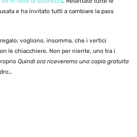
 sé in fatto di sicurezza
. Resettate tutte le
sata e ha invitato tutti a cambiare la pass
regalo; vogliono, insomma, che i vertici
con le chiacchiere. Non per niente, uno tra i
proprio
Quindi ora riceveremo una copia gratuita
ladro…