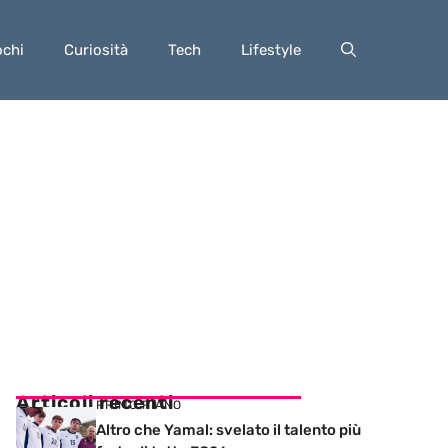
ochi
Curiosità
Tech
Lifestyle
Articoli recenti
PRIMO PIANO
Altro che Yamal: svelato il talento più