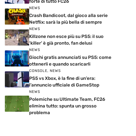
forte di tutto FC26
NEWS
Crash Bandicoot, dal gioco alla serie
Netflix: sarà la più bella di sempre
NEWS
Killzone non esce più su PS5: il suo
‘killer’ è già pronto, fan delusi
NEWS
Giochi gratis annunciati su PS5: come
ottenerli e quando scaricarli
CONSOLE
,
NEWS
PS5 vs Xbox, è la fine di un’era:
l’annuncio ufficiale di GameStop
NEWS
Polemiche su Ultimate Team, FC26
elimina tutto: spunta un grosso
problema