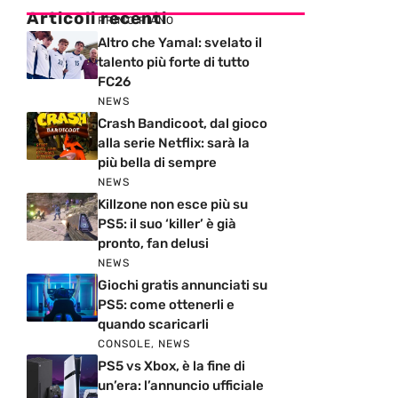
Articoli recenti
PRIMO PIANO
Altro che Yamal: svelato il
talento più forte di tutto
FC26
NEWS
Crash Bandicoot, dal gioco
alla serie Netflix: sarà la
più bella di sempre
NEWS
Killzone non esce più su
PS5: il suo ‘killer’ è già
pronto, fan delusi
NEWS
Giochi gratis annunciati su
PS5: come ottenerli e
quando scaricarli
CONSOLE
,
NEWS
PS5 vs Xbox, è la fine di
un’era: l’annuncio ufficiale