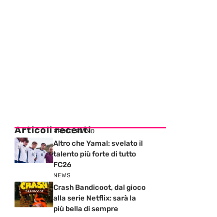
Articoli recenti
PRIMO PIANO
Altro che Yamal: svelato il
talento più forte di tutto
FC26
NEWS
Crash Bandicoot, dal gioco
alla serie Netflix: sarà la
più bella di sempre