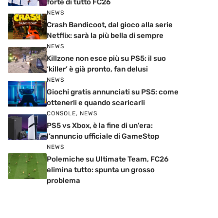
forte di tutto FC26
NEWS
Crash Bandicoot, dal gioco alla serie
Netflix: sarà la più bella di sempre
NEWS
Killzone non esce più su PS5: il suo
‘killer’ è già pronto, fan delusi
NEWS
Giochi gratis annunciati su PS5: come
ottenerli e quando scaricarli
CONSOLE
,
NEWS
PS5 vs Xbox, è la fine di un’era:
l’annuncio ufficiale di GameStop
NEWS
Polemiche su Ultimate Team, FC26
elimina tutto: spunta un grosso
problema