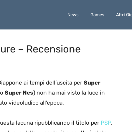
News
Games
Altri Gi
ture – Recensione
Giappone ai tempi dell’uscita per
Super
ro
Super Nes
) non ha mai visto la luce in
ato videoludico all’epoca.
uesta lacuna ripubblicando il titolo per
PSP
,