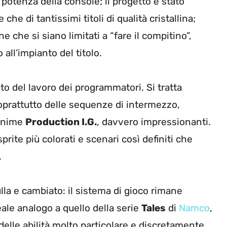
potenza della console; il progetto è stato
re che di tantissimi titoli di qualità cristallina;
e che si siano limitati a “fare il compitino”,
 all’impianto del titolo.
to del lavoro dei programmatori. Si tratta
prattutto delle sequenze di intermezzo,
 anime
Production I.G.
, davvero impressionanti.
sprite più colorati e scenari così definiti che
.
lla e cambiato: il sistema di gioco rimane
ale analogo a quello della serie
Tales
di
Namco
,
delle abilità molto particolare e discretamente