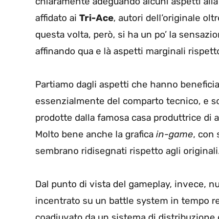
chiaramente adeguando alcuni aspetti alla 
affidato ai
Tri-Ace
, autori dell’originale olt
questa volta, però, si ha un po’ la sensazion
affinando qua e là aspetti marginali rispetto
Partiamo dagli aspetti che hanno beneficia
essenzialmente del comparto tecnico, e so
prodotte dalla famosa casa produttrice di
Molto bene anche la grafica
in-game
, con 
sembrano ridisegnati rispetto agli originali
Dal punto di vista del gameplay, invece, nu
incentrato su un battle system in tempo re
coadiuvato da un sistema di distribuzione 