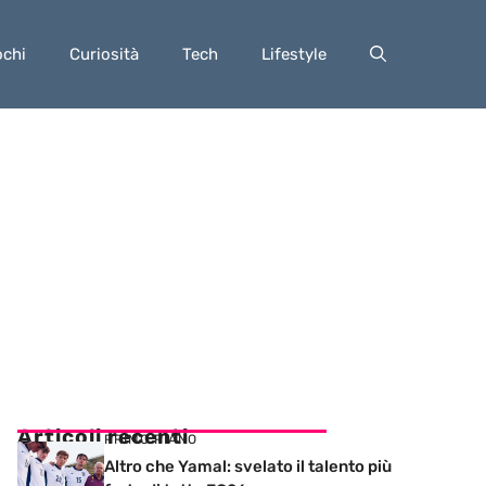
ochi
Curiosità
Tech
Lifestyle
Articoli recenti
PRIMO PIANO
Altro che Yamal: svelato il talento più