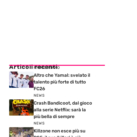
Articoli recenti
PRIMO PIANO
Altro che Yamal: svelato il
talento più forte di tutto
FC26
NEWS
Crash Bandicoot, dal gioco
alla serie Netflix: sarà la
più bella di sempre
NEWS
Killzone non esce più su