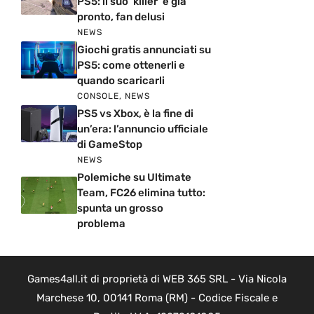
PS5: il suo ‘killer’ è già
pronto, fan delusi
NEWS
Giochi gratis annunciati su
PS5: come ottenerli e
quando scaricarli
CONSOLE
,
NEWS
PS5 vs Xbox, è la fine di
un’era: l’annuncio ufficiale
di GameStop
NEWS
Polemiche su Ultimate
Team, FC26 elimina tutto:
spunta un grosso
problema
Games4all.it di proprietà di WEB 365 SRL - Via Nicola
Marchese 10, 00141 Roma (RM) - Codice Fiscale e