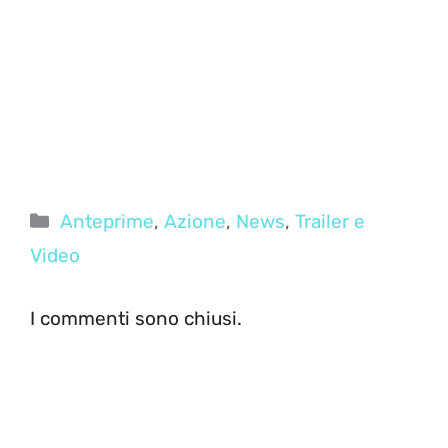
Categorie
Anteprime
,
Azione
,
News
,
Trailer e
Video
I commenti sono chiusi.