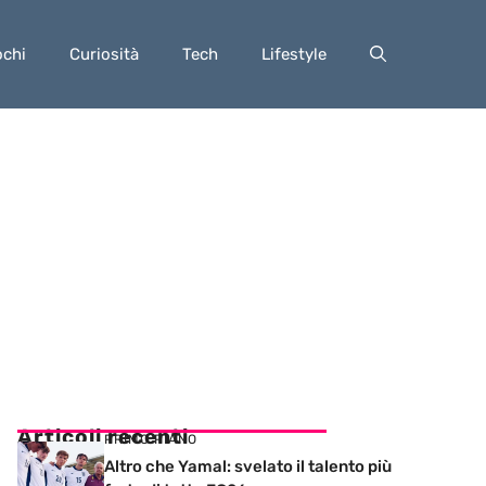
ochi
Curiosità
Tech
Lifestyle
Articoli recenti
PRIMO PIANO
Altro che Yamal: svelato il talento più