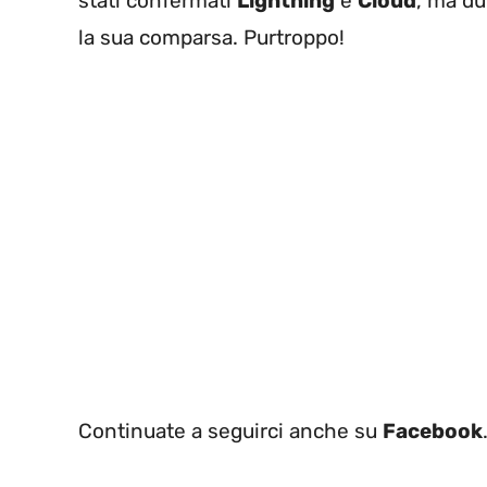
stati confermati
Lightning
e
Cloud
, ma du
la sua comparsa. Purtroppo!
Continuate a seguirci anche su
Facebook