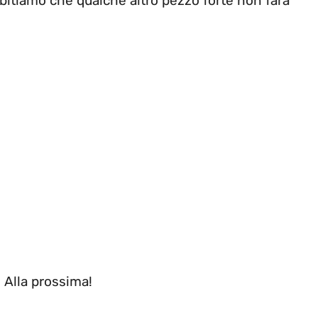
bitiamo che qualche altro pezzo forte non farà
. Alla prossima!