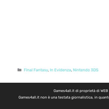
Categorie
Final Fantasy
,
In Evidenza
,
Nintendo 3DS
Games4all.it di proprietà di WEB
Games4all.it non è una testata giornalistica, in quan