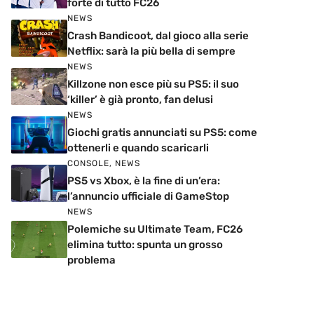
forte di tutto FC26
NEWS
Crash Bandicoot, dal gioco alla serie
Netflix: sarà la più bella di sempre
NEWS
Killzone non esce più su PS5: il suo
‘killer’ è già pronto, fan delusi
NEWS
Giochi gratis annunciati su PS5: come
ottenerli e quando scaricarli
CONSOLE
,
NEWS
PS5 vs Xbox, è la fine di un’era:
l’annuncio ufficiale di GameStop
NEWS
Polemiche su Ultimate Team, FC26
elimina tutto: spunta un grosso
problema