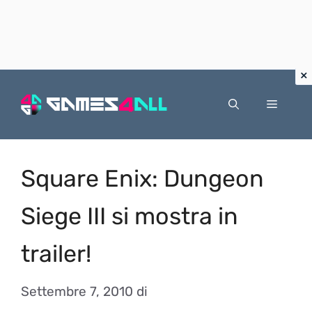
Vai
al
Menu
contenuto
Square Enix: Dungeon
Siege III si mostra in
trailer!
Settembre 7, 2010
di