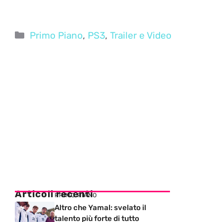
Categorie
Primo Piano
,
PS3
,
Trailer e Video
Articoli recenti
PRIMO PIANO
Altro che Yamal: svelato il
talento più forte di tutto