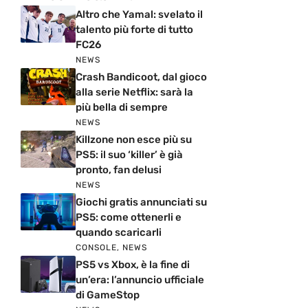
Altro che Yamal: svelato il
talento più forte di tutto
FC26
NEWS
Crash Bandicoot, dal gioco
alla serie Netflix: sarà la
più bella di sempre
NEWS
Killzone non esce più su
PS5: il suo ‘killer’ è già
pronto, fan delusi
NEWS
Giochi gratis annunciati su
PS5: come ottenerli e
quando scaricarli
CONSOLE
,
NEWS
PS5 vs Xbox, è la fine di
un’era: l’annuncio ufficiale
di GameStop