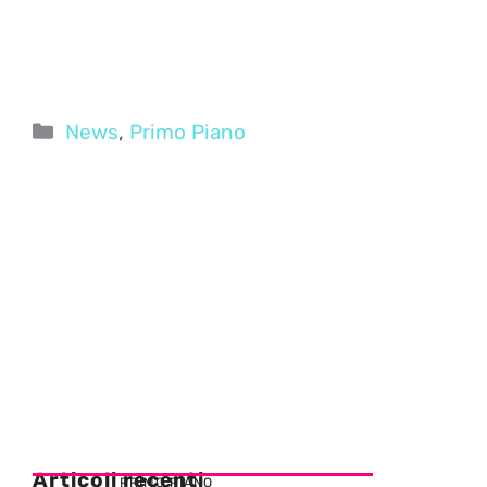
Categorie
News
,
Primo Piano
Articoli recenti
PRIMO PIANO