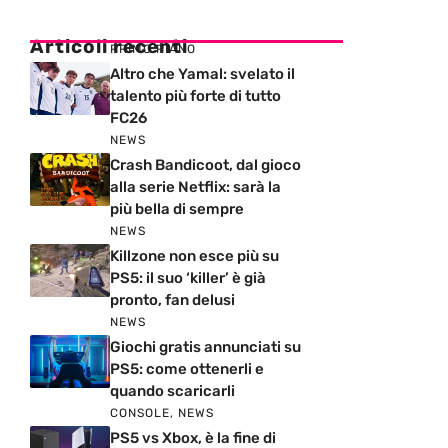
Articoli recenti
PRIMO PIANO
Altro che Yamal: svelato il
talento più forte di tutto
FC26
NEWS
Crash Bandicoot, dal gioco
alla serie Netflix: sarà la
più bella di sempre
NEWS
Killzone non esce più su
PS5: il suo ‘killer’ è già
pronto, fan delusi
NEWS
Giochi gratis annunciati su
PS5: come ottenerli e
quando scaricarli
CONSOLE
,
NEWS
PS5 vs Xbox, è la fine di