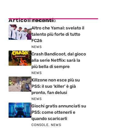
Articoli recenti
PRIMO PIANO
Altro che Yamal: svelato il
talento più forte di tutto
FC26
NEWS
Crash Bandicoot, dal gioco
alla serie Netflix: sarà la
più bella di sempre
NEWS
Killzone non esce più su
PS5: il suo ‘killer’ è già
pronto, fan delusi
NEWS
Giochi gratis annunciati su
PS5: come ottenerli e
quando scaricarli
CONSOLE
,
NEWS