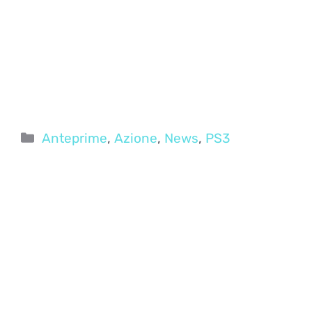
Categorie
Anteprime
,
Azione
,
News
,
PS3