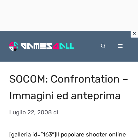
Vai
al
Menu
contenuto
SOCOM: Confrontation –
Immagini ed anteprima
Luglio 22, 2008
di
[galleria id=”163″]Il popolare shooter online