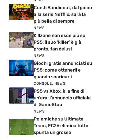
NEWS
Crash Bandicoot, dal gioco
alla serie Netflix: sarà la
più bella di sempre
NEWS
Killzone non esce più su
PS5: il suo ‘killer’ è già
pronto, fan delusi
NEWS
Giochi gratis annunciati su
PS5: come ottenerli e
quando scaricarli
CONSOLE
,
NEWS
PS5 vs Xbox, è la fine di
un’era: l’annuncio ufficiale
di GameStop
NEWS
Polemiche su Ultimate
Team, FC26 elimina tutto:
spunta un grosso