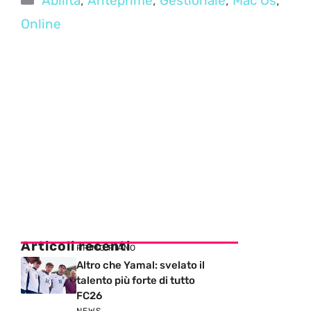
Abilità
,
Anteprime
,
Gestionale
,
Mac Os
,
Online
Articoli recenti
PRIMO PIANO
Altro che Yamal: svelato il
talento più forte di tutto
FC26