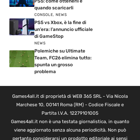
PS5: come ottenerli e
quando scaricarli
CONSOLE
,
NEWS
PS5 vs Xbox, è la fine di
un’era: l’annuncio ufficiale
di GameStop
NEWS
Polemiche su Ultimate
Team, FC26 elimina tutto:
spunta un grosso
problema
Games4all.it di proprietà di WEB 365 SRL - Via Nicola
Marchese 10, 00141 Roma (RM) - Codice Fiscale e
Partita I.V.A. 12279101005
Games4all.it non è una testata giornalistica, in quanto
viene aggiornato senza alcuna periodicità. Non può
pertanto considerarsi un prodotto editoriale ai sensi