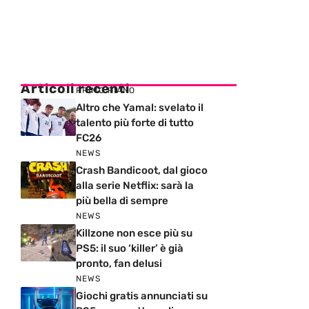
Articoli recenti
PRIMO PIANO
Altro che Yamal: svelato il
talento più forte di tutto
FC26
NEWS
Crash Bandicoot, dal gioco
alla serie Netflix: sarà la
più bella di sempre
NEWS
Killzone non esce più su
PS5: il suo ‘killer’ è già
pronto, fan delusi
NEWS
Giochi gratis annunciati su