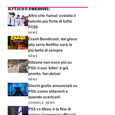
Articoli recenti
PRIMO PIANO
Altro che Yamal: svelato il
talento più forte di tutto
FC26
NEWS
Crash Bandicoot, dal gioco
alla serie Netflix: sarà la
più bella di sempre
NEWS
Killzone non esce più su
PS5: il suo ‘killer’ è già
pronto, fan delusi
NEWS
Giochi gratis annunciati su
PS5: come ottenerli e
quando scaricarli
CONSOLE
,
NEWS
PS5 vs Xbox, è la fine di
un’era: l’annuncio ufficiale