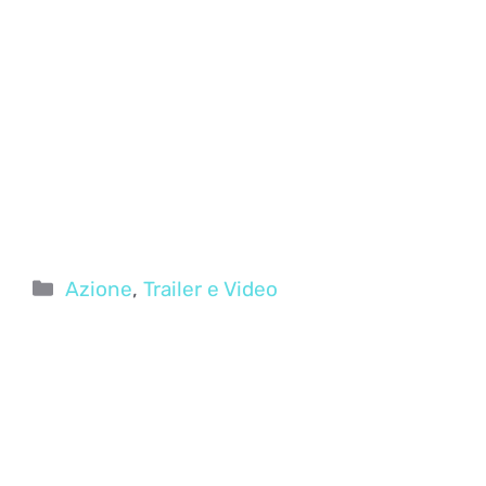
Categorie
Azione
,
Trailer e Video