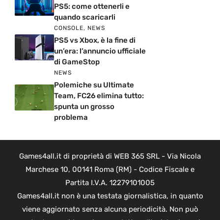
PS5: come ottenerli e
quando scaricarli
CONSOLE
,
NEWS
PS5 vs Xbox, è la fine di
un’era: l’annuncio ufficiale
di GameStop
NEWS
Polemiche su Ultimate
Team, FC26 elimina tutto:
spunta un grosso
problema
Games4all.it di proprietà di WEB 365 SRL - Via Nicola
Marchese 10, 00141 Roma (RM) - Codice Fiscale e
Partita I.V.A. 12279101005
Games4all.it non è una testata giornalistica, in quanto
viene aggiornato senza alcuna periodicità. Non può