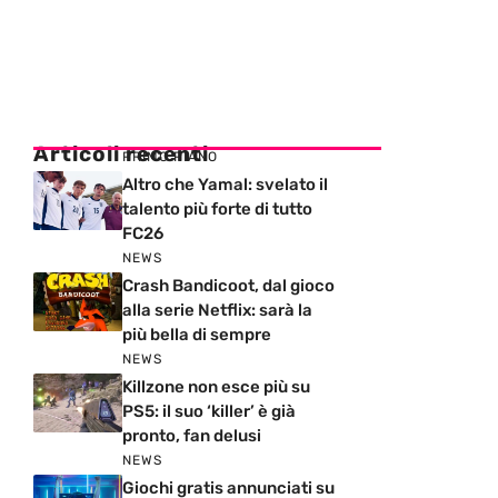
Articoli recenti
PRIMO PIANO
Altro che Yamal: svelato il
talento più forte di tutto
FC26
NEWS
Crash Bandicoot, dal gioco
alla serie Netflix: sarà la
più bella di sempre
NEWS
Killzone non esce più su
PS5: il suo ‘killer’ è già
pronto, fan delusi
NEWS
Giochi gratis annunciati su