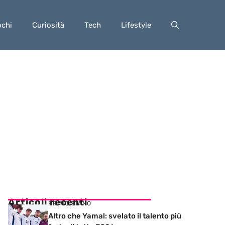
ochi
Curiosità
Tech
Lifestyle
Articoli recenti
PRIMO PIANO
Altro che Yamal: svelato il talento più