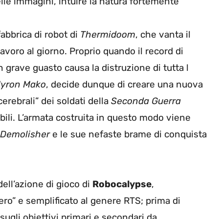
delle immagini, intuire la natura fortemente
fabbrica di robot di
Thermidoom
, che vanta il
avoro al giorno. Proprio quando il record di
 grave guasto causa la distruzione di tutta l
yron Mako
, decide dunque di creare una nuova
cerebrali” dei soldati della
Seconda Guerra
ili. L’armata costruita in questo modo viene
Demolisher
e le sue nefaste brame di conquista
ell’azione di gioco di
Robocalypse
,
ero” e semplificato al genere RTS; prima di
ugli obiettivi primari e secondari da