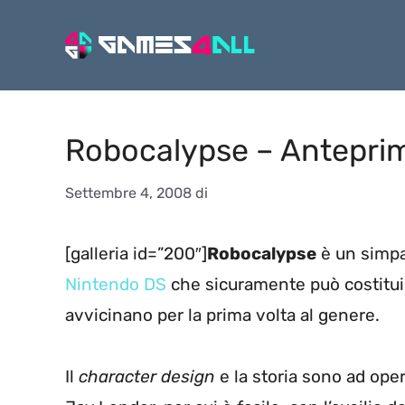
Vai
al
contenuto
Robocalypse – Antepri
Settembre 4, 2008
di
[galleria id=”200″]
Robocalypse
è un simpat
Nintendo DS
che sicuramente può costitui
avvicinano per la prima volta al genere.
Il
character design
e la storia sono ad ope