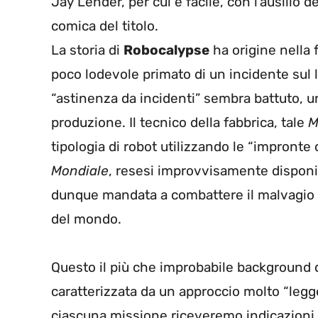
Jay Lender, per cui è facile, con l’ausilio 
comica del titolo.
La storia di
Robocalypse
ha origine nella 
poco lodevole primato di un incidente sul l
“astinenza da incidenti” sembra battuto, un
produzione. Il tecnico della fabbrica, tale
M
tipologia di robot utilizzando le “impronte 
Mondiale
, resesi improvvisamente disponib
dunque mandata a combattere il malvagio
del mondo.
Questo il più che improbabile background d
caratterizzata da un approccio molto “legg
ciascuna missione riceveremo indicazioni s