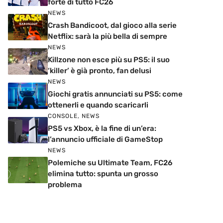
forte di tutto FC26
NEWS
Crash Bandicoot, dal gioco alla serie
Netflix: sarà la più bella di sempre
NEWS
Killzone non esce più su PS5: il suo
‘killer’ è già pronto, fan delusi
NEWS
Giochi gratis annunciati su PS5: come
ottenerli e quando scaricarli
CONSOLE
,
NEWS
PS5 vs Xbox, è la fine di un’era:
l’annuncio ufficiale di GameStop
NEWS
Polemiche su Ultimate Team, FC26
elimina tutto: spunta un grosso
problema