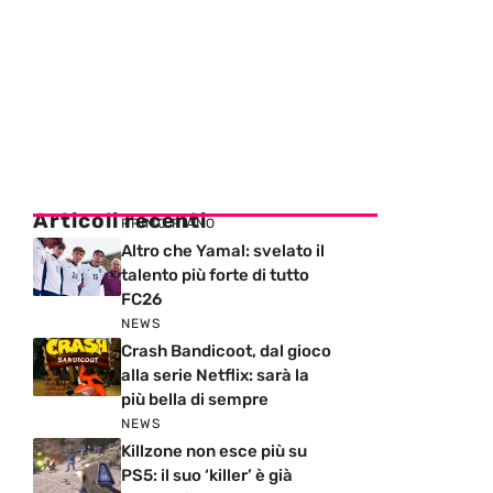
Articoli recenti
PRIMO PIANO
Altro che Yamal: svelato il
talento più forte di tutto
FC26
NEWS
Crash Bandicoot, dal gioco
alla serie Netflix: sarà la
più bella di sempre
NEWS
Killzone non esce più su
PS5: il suo ‘killer’ è già