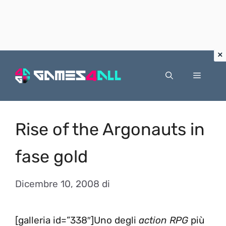
Vai
al
Menu
contenuto
Rise of the Argonauts in
fase gold
Dicembre 10, 2008
di
[galleria id=”338″]Uno degli
action RPG
più