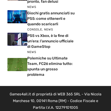
pronto, fan delusi
NEWS
Giochi gratis annunciati su
PS5: come ottenerli e
quando scaricarli
CONSOLE
,
NEWS
PS5 vs Xbox, è la fine di
un’era: l’annuncio ufficiale
di GameStop
NEWS
Polemiche su Ultimate
Team, FC26 elimina tutto:
spunta un grosso
problema
Games4all.it di proprietà di WEB 365 SRL - Via Nicola
Marchese 10, 00141 Roma (RM) - Codice Fiscale e
Partita I.V.A. 12279101005