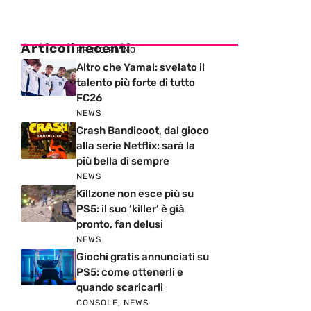
Articoli recenti
PRIMO PIANO
Altro che Yamal: svelato il
talento più forte di tutto
FC26
NEWS
Crash Bandicoot, dal gioco
alla serie Netflix: sarà la
più bella di sempre
NEWS
Killzone non esce più su
PS5: il suo ‘killer’ è già
pronto, fan delusi
NEWS
Giochi gratis annunciati su
PS5: come ottenerli e
quando scaricarli
CONSOLE
,
NEWS