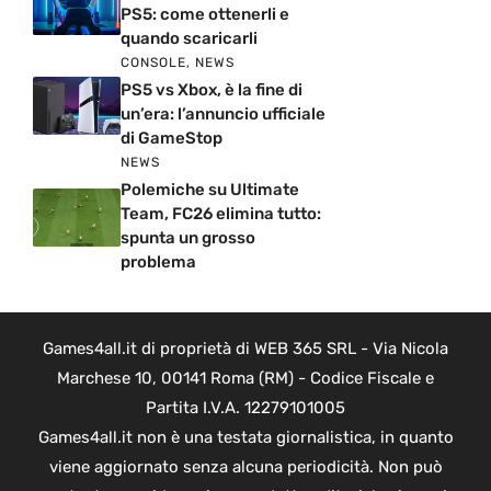
PS5: come ottenerli e
quando scaricarli
CONSOLE
,
NEWS
PS5 vs Xbox, è la fine di
un’era: l’annuncio ufficiale
di GameStop
NEWS
Polemiche su Ultimate
Team, FC26 elimina tutto:
spunta un grosso
problema
Games4all.it di proprietà di WEB 365 SRL - Via Nicola
Marchese 10, 00141 Roma (RM) - Codice Fiscale e
Partita I.V.A. 12279101005
Games4all.it non è una testata giornalistica, in quanto
viene aggiornato senza alcuna periodicità. Non può