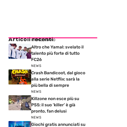
Articoli recenti
PRIMO PIANO
Altro che Yamal: svelato il
talento più forte di tutto
FC26
NEWS
Crash Bandicoot, dal gioco
alla serie Netflix: sarà la
più bella di sempre
NEWS
Killzone non esce più su
PS5: il suo ‘killer’ è già
pronto, fan delusi
NEWS
Giochi gratis annunciati su