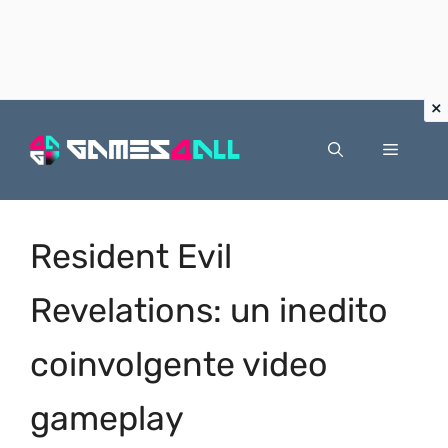
Vai
al
Menu
contenuto
Resident Evil
Revelations: un inedito
coinvolgente video
gameplay