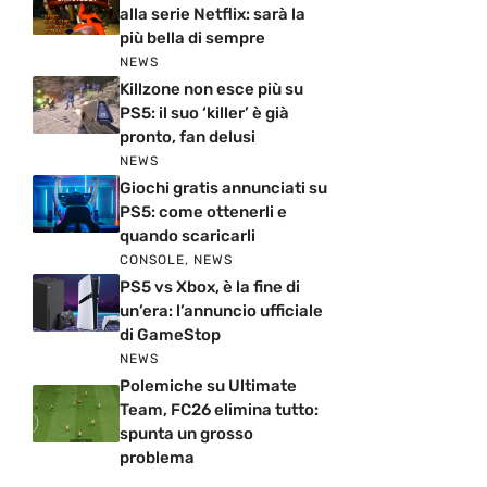
alla serie Netflix: sarà la
più bella di sempre
NEWS
Killzone non esce più su
PS5: il suo ‘killer’ è già
pronto, fan delusi
NEWS
Giochi gratis annunciati su
PS5: come ottenerli e
quando scaricarli
CONSOLE
,
NEWS
PS5 vs Xbox, è la fine di
un’era: l’annuncio ufficiale
di GameStop
NEWS
Polemiche su Ultimate
Team, FC26 elimina tutto:
spunta un grosso
problema