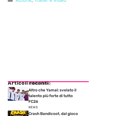
Azione
,
Trailer e Video
Articoli recenti
PRIMO PIANO
Altro che Yamal: svelato il
talento più forte di tutto
FC26
NEWS
Crash Bandicoot, dal gioco