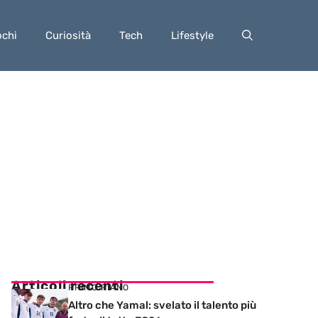
ochi
Curiosità
Tech
Lifestyle
Articoli recenti
PRIMO PIANO
Altro che Yamal: svelato il talento più