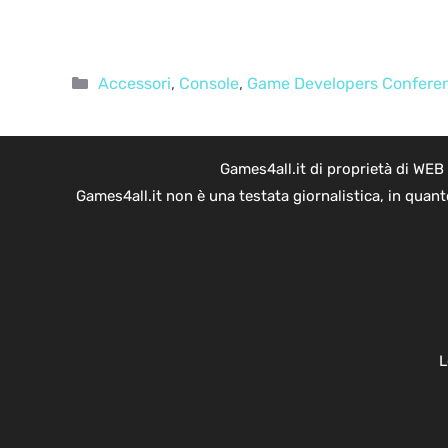
Categorie
Accessori
,
Console
,
Game Developers Confere
Games4all.it di proprietà di WEB
Games4all.it non è una testata giornalistica, in quan
L