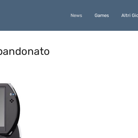
News
Games
Altri Gi
bbandonato