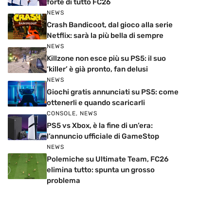
forte di tutto FC26
NEWS
Crash Bandicoot, dal gioco alla serie
Netflix: sarà la più bella di sempre
NEWS
Killzone non esce più su PS5: il suo
‘killer’ è già pronto, fan delusi
NEWS
Giochi gratis annunciati su PS5: come
ottenerli e quando scaricarli
CONSOLE
,
NEWS
PS5 vs Xbox, è la fine di un’era:
l’annuncio ufficiale di GameStop
NEWS
Polemiche su Ultimate Team, FC26
elimina tutto: spunta un grosso
problema