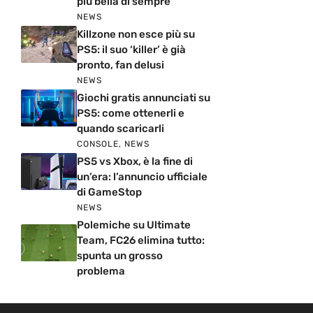
più bella di sempre
NEWS
Killzone non esce più su
PS5: il suo ‘killer’ è già
pronto, fan delusi
NEWS
Giochi gratis annunciati su
PS5: come ottenerli e
quando scaricarli
CONSOLE
,
NEWS
PS5 vs Xbox, è la fine di
un’era: l’annuncio ufficiale
di GameStop
NEWS
Polemiche su Ultimate
Team, FC26 elimina tutto:
spunta un grosso
problema