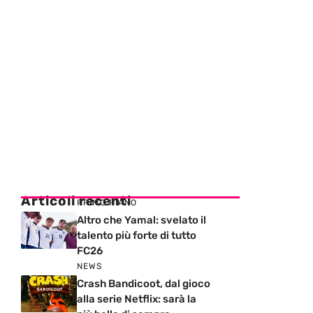
Articoli recenti
PRIMO PIANO
Altro che Yamal: svelato il
talento più forte di tutto
FC26
NEWS
Crash Bandicoot, dal gioco
alla serie Netflix: sarà la