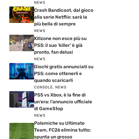
NEWS
Crash Bandicoot, dal gioco
alla serie Netflix: sarà la
più bella di sempre
NEWS
Killzone non esce più su
PS5: il suo ‘killer’ è già
pronto, fan delusi
NEWS
Giochi gratis annunciati su
PS5: come ottenerli e
quando scaricarli
CONSOLE
,
NEWS
PS5 vs Xbox, è la fine di
un’era: l’annuncio ufficiale
di GameStop
NEWS
Polemiche su Ultimate
Team, FC26 elimina tutto:
spunta un grosso