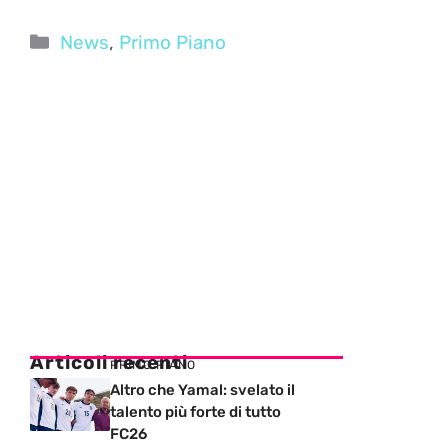
Categorie
News
,
Primo Piano
Articoli recenti
PRIMO PIANO
Altro che Yamal: svelato il
talento più forte di tutto
FC26