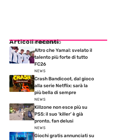
Articoli recenti
PRIMO PIANO
Altro che Yamal: svelato il
talento più forte di tutto
FC26
NEWS
Crash Bandicoot, dal gioco
alla serie Netflix: sarà la
più bella di sempre
NEWS
Killzone non esce più su
PS5: il suo ‘killer’ è già
pronto, fan delusi
NEWS
Giochi gratis annunciati su