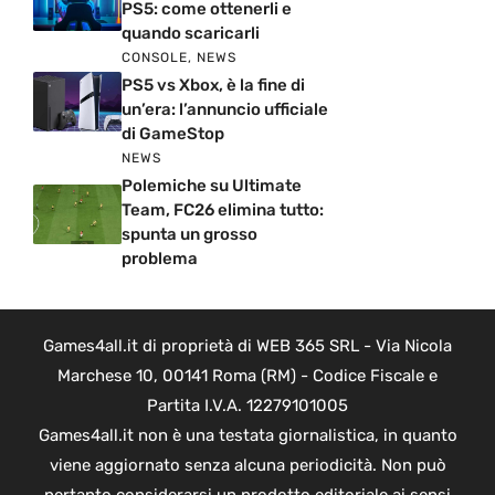
PS5: come ottenerli e
quando scaricarli
CONSOLE
,
NEWS
PS5 vs Xbox, è la fine di
un’era: l’annuncio ufficiale
di GameStop
NEWS
Polemiche su Ultimate
Team, FC26 elimina tutto:
spunta un grosso
problema
Games4all.it di proprietà di WEB 365 SRL - Via Nicola
Marchese 10, 00141 Roma (RM) - Codice Fiscale e
Partita I.V.A. 12279101005
Games4all.it non è una testata giornalistica, in quanto
viene aggiornato senza alcuna periodicità. Non può