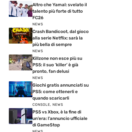
Altro che Yamal: svelato il
talento più forte di tutto
FC26
NEWS
Crash Bandicoot, dal gioco
alla serie Netflix: sarà la
più bella di sempre
NEWS
Killzone non esce più su
PS5: il suo ‘killer’ è già
pronto, fan delusi
NEWS
Giochi gratis annunciati su
PS5: come ottenerli e
quando scaricarli
CONSOLE
,
NEWS
PS5 vs Xbox, è la fine di
un’era: l’annuncio ufficiale
di GameStop
NEWS