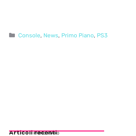
Categorie
Console
,
News
,
Primo Piano
,
PS3
Articoli recenti
PRIMO PIANO