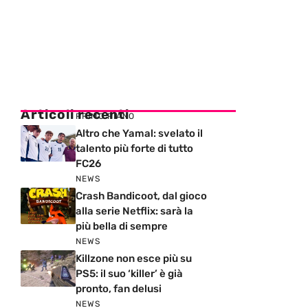
Articoli recenti
PRIMO PIANO
Altro che Yamal: svelato il
talento più forte di tutto
FC26
NEWS
Crash Bandicoot, dal gioco
alla serie Netflix: sarà la
più bella di sempre
NEWS
Killzone non esce più su
PS5: il suo ‘killer’ è già
pronto, fan delusi
NEWS