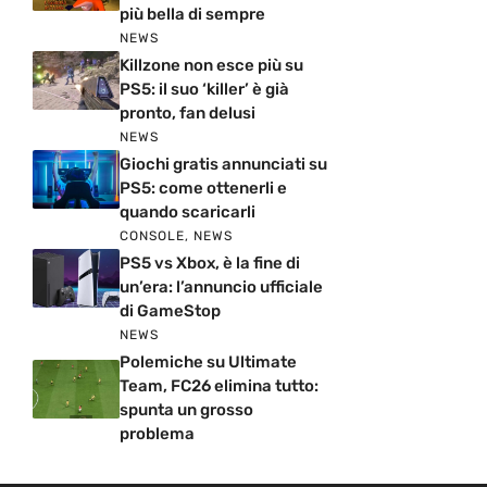
più bella di sempre
NEWS
Killzone non esce più su
PS5: il suo ‘killer’ è già
pronto, fan delusi
NEWS
Giochi gratis annunciati su
PS5: come ottenerli e
quando scaricarli
CONSOLE
,
NEWS
PS5 vs Xbox, è la fine di
un’era: l’annuncio ufficiale
di GameStop
NEWS
Polemiche su Ultimate
Team, FC26 elimina tutto:
spunta un grosso
problema