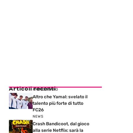
Articoli recenti
PRIMO PIANO
Altro che Yamal: svelato il
talento più forte di tutto
FC26
NEWS
Crash Bandicoot, dal gioco
alla serie Netflix: sarà la