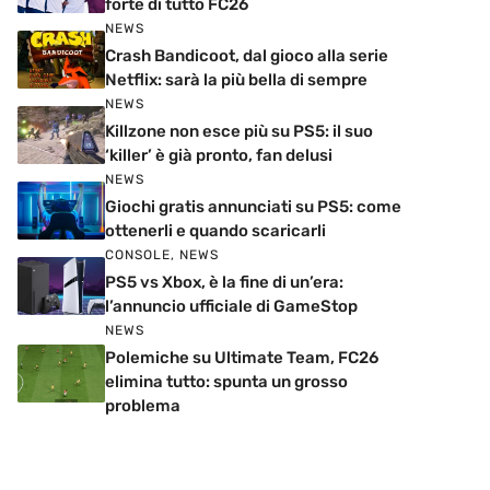
forte di tutto FC26
NEWS
Crash Bandicoot, dal gioco alla serie
Netflix: sarà la più bella di sempre
NEWS
Killzone non esce più su PS5: il suo
‘killer’ è già pronto, fan delusi
NEWS
Giochi gratis annunciati su PS5: come
ottenerli e quando scaricarli
CONSOLE
,
NEWS
PS5 vs Xbox, è la fine di un’era:
l’annuncio ufficiale di GameStop
NEWS
Polemiche su Ultimate Team, FC26
elimina tutto: spunta un grosso
problema