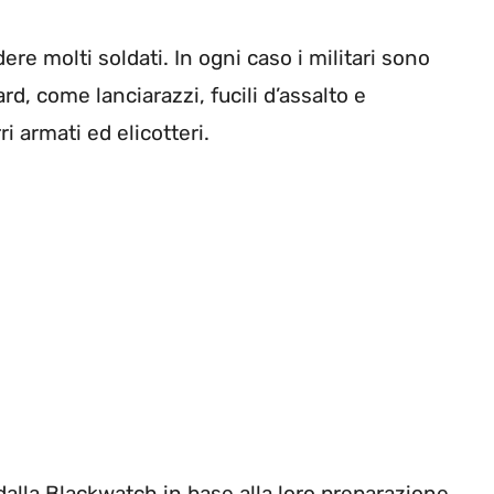
ere molti soldati. In ogni caso i militari sono
ard, come lanciarazzi, fucili d’assalto e
i armati ed elicotteri.
dalla Blackwatch in base alla loro preparazione