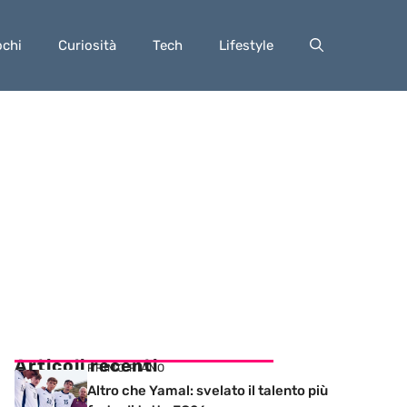
ochi
Curiosità
Tech
Lifestyle
Articoli recenti
PRIMO PIANO
Altro che Yamal: svelato il talento più