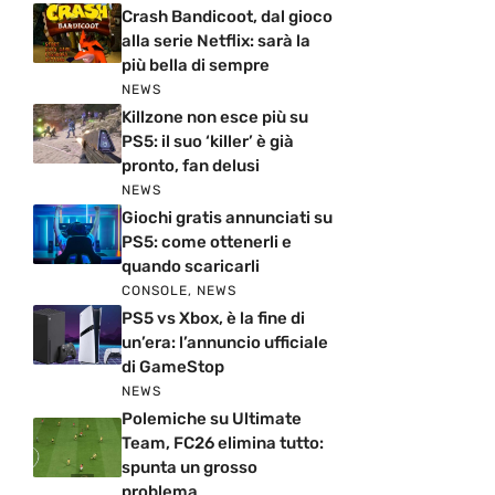
Crash Bandicoot, dal gioco
alla serie Netflix: sarà la
più bella di sempre
NEWS
Killzone non esce più su
PS5: il suo ‘killer’ è già
pronto, fan delusi
NEWS
Giochi gratis annunciati su
PS5: come ottenerli e
quando scaricarli
CONSOLE
,
NEWS
PS5 vs Xbox, è la fine di
un’era: l’annuncio ufficiale
di GameStop
NEWS
Polemiche su Ultimate
Team, FC26 elimina tutto:
spunta un grosso
problema