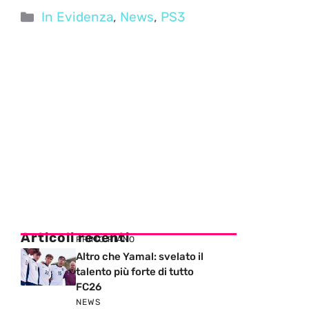
Categorie
In Evidenza
,
News
,
PS3
Articoli recenti
PRIMO PIANO
Altro che Yamal: svelato il
talento più forte di tutto
FC26
NEWS