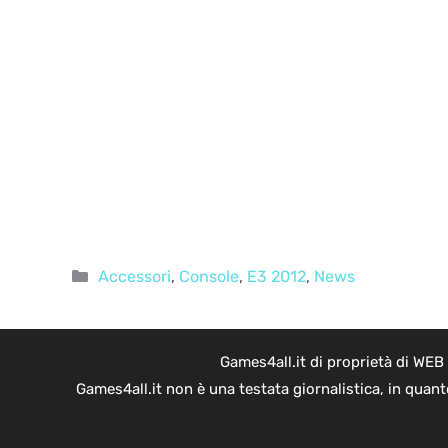
Categorie
Accessori
,
Console
,
E3 2012
,
News
Games4all.it di proprietà di WEB
Games4all.it non è una testata giornalistica, in quan