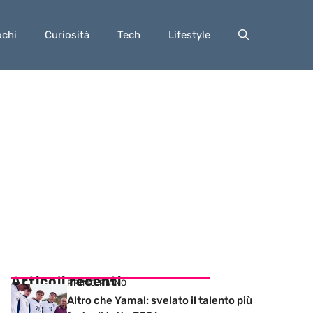
ochi
Curiosità
Tech
Lifestyle
Articoli recenti
PRIMO PIANO
Altro che Yamal: svelato il talento più