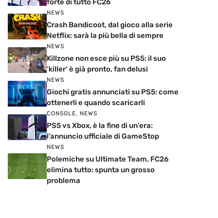
forte di tutto FC26
NEWS
Crash Bandicoot, dal gioco alla serie
Netflix: sarà la più bella di sempre
NEWS
Killzone non esce più su PS5: il suo
‘killer’ è già pronto, fan delusi
NEWS
Giochi gratis annunciati su PS5: come
ottenerli e quando scaricarli
CONSOLE
,
NEWS
PS5 vs Xbox, è la fine di un’era:
l’annuncio ufficiale di GameStop
NEWS
Polemiche su Ultimate Team, FC26
elimina tutto: spunta un grosso
problema