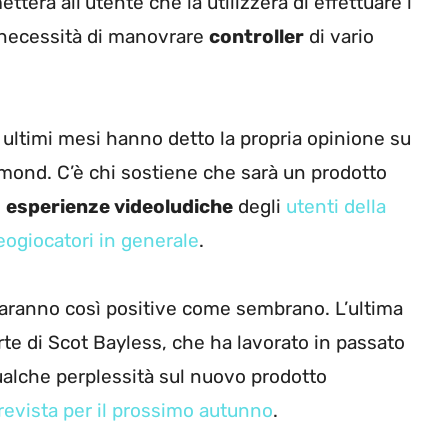
tterà all’utente che la utilizzerà di effettuare i
 necessità di manovrare
controller
di vario
ultimi mesi hanno detto la propria opinione su
mond. C’è chi sostiene che sarà un prodotto
e
esperienze videoludiche
degli
utenti della
eogiocatori in generale
.
aranno così positive come sembrano. L’ultima
rte di Scot Bayless, che ha lavorato in passato
qualche perplessità sul nuovo prodotto
 prevista per il prossimo autunno
.